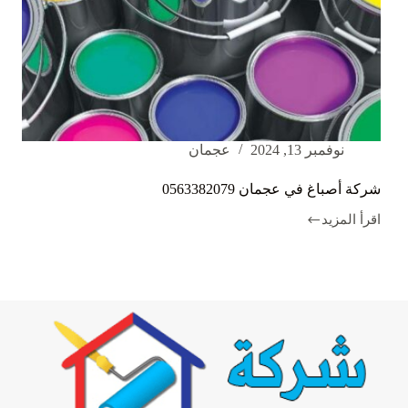
نوفمبر 13, 2024
عجمان
شركة أصباغ في عجمان 0563382079
اقرأ المزيد
شركة
أصباغ
في
عجمان
0563382079