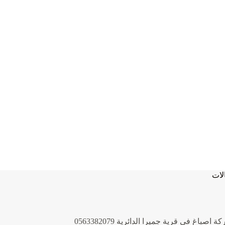
لات
 اصباغ في قرية جميرا الدائرية 0563382079