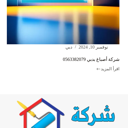
نوفمبر 10, 2024
دبي
شركة أصباغ بدبي 0563382079
اقرأ المزيد
شركة
أصباغ
بدبي
0563382079