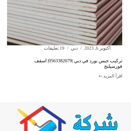
أكتوبر 6, 2023
دبي
19 تعليقات
تركيب جبس بورد في دبي |0563382079| اسقف
فورسيلنج
اقرأ المزيد
تركيب
جبس
بورد
في
دبي
|0563382079|
اسقف
فورسيلنج