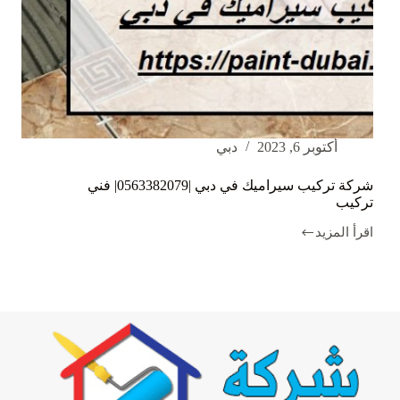
أكتوبر 6, 2023
دبي
شركة تركيب سيراميك في دبي |0563382079| فني
تركيب
اقرأ المزيد
شركة
تركيب
سيراميك
في
دبي
|0563382079|
فني
تركيب