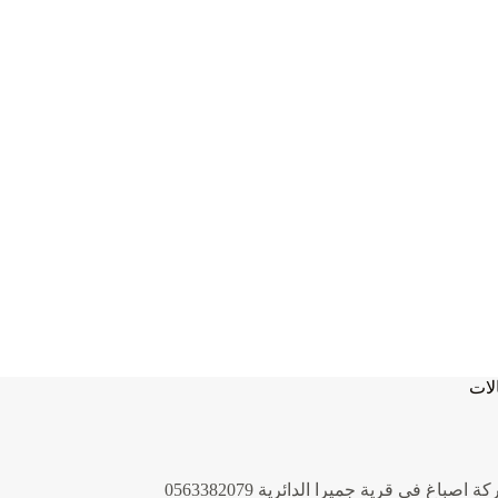
لات
 اصباغ في قرية جميرا الدائرية 0563382079