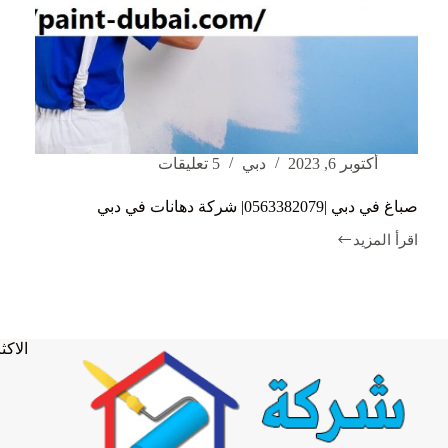
أكتوبر 6, 2023
دبي
5 تعليقات
صباغ في دبي |0563382079| شركة دهانات في دبي
اقرأ المزيد
صباغ
في
دبي
|0563382079|
شركة
دهانات
الاكثر
في
دبي