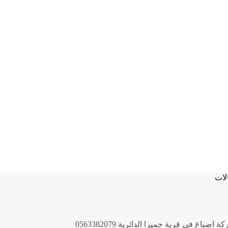
لات
 اصباغ في قرية جميرا الدائرية 0563382079