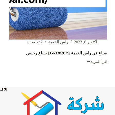
أكتوبر 6, 2023
راس الخيمة
2 تعليقات
صباغ في راس الخيمة |0563382079| صباغ رخيص
اقرأ المزيد
صباغ
في
راس
الخيمة
|0563382079|
صباغ
الاكثر
رخيص