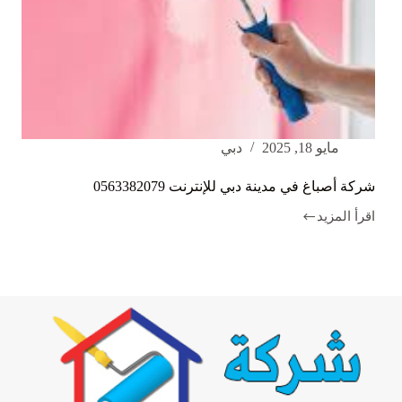
مايو 18, 2025
دبي
شركة أصباغ في مدينة دبي للإنترنت 0563382079
اقرأ المزيد
شركة
أصباغ
في
مدينة
دبي
للإنترنت
0563382079