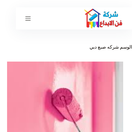
لتجاوز
لى
لمحتوى
الوسم
شركه صبغ دبي