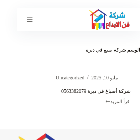
لتجاوز
لى
لمحتوى
الوسم
شركة صبغ في ديرة
مايو 10, 2025
Uncategorized
شركة أصباغ فى ديرة 0563382079
اقرأ المزيد
شركة
أصباغ
فى
ديرة
0563382079