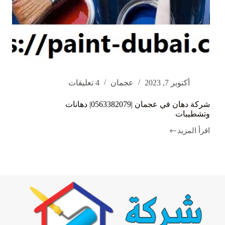
أكتوبر 7, 2023
عجمان
4 تعليقات
شركة دهان في عجمان |0563382079| دهانات
وتشطيبات
اقرأ المزيد
شركة
دهان
في
عجمان
|0563382079|
دهانات
وتشطيبات