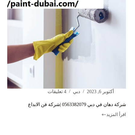
أكتوبر 6, 2023
دبي
4 تعليقات
شركة دهان في دبي 0563382079 |شركة فن الابداع
اقرأ المزيد
شركة
دهان
في
دبي