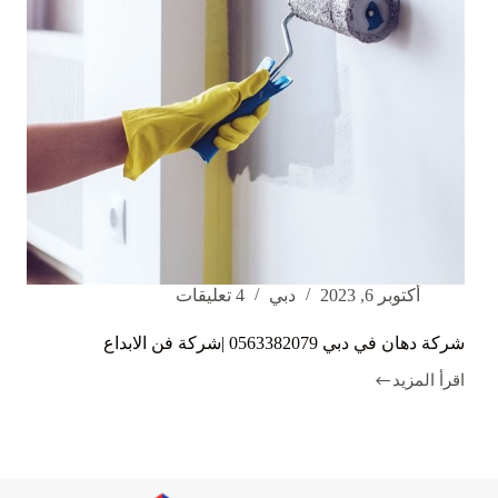
أكتوبر 6, 2023
دبي
4 تعليقات
شركة دهان في دبي 0563382079 |شركة فن الابداع
اقرأ المزيد
شركة
دهان
في
دبي
0563382079
|