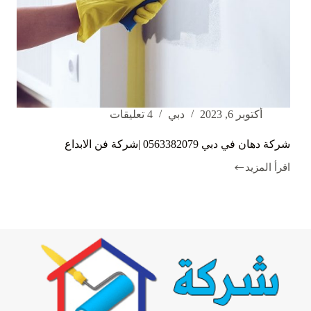
أكتوبر 6, 2023
دبي
4 تعليقات
شركة دهان في دبي 0563382079 |شركة فن الابداع
اقرأ المزيد
شركة
دهان
في
دبي
0563382079
|
شركة
فن
الابداع