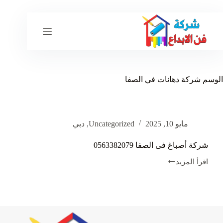
لتجاوز
لى
لمحتوى
الوسم
شركة دهانات في الصفا
مايو 10, 2025
Uncategorized
,
دبي
شركة أصباغ فى الصفا 0563382079
اقرأ المزيد
شركة
أصباغ
فى
الصفا
0563382079