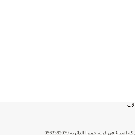
لات
 اصباغ في قرية جميرا الدائرية 0563382079