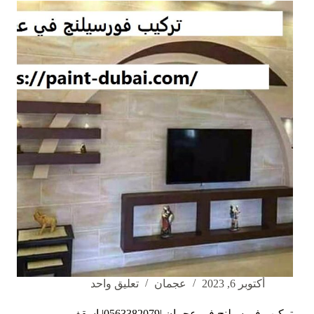
القيوين
|0563382079|
اسقف
معلقة
أكتوبر 6, 2023
عجمان
تعليق واحد
تركيب فورسيلنج في عجمان |0563382079| اسقف