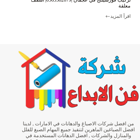
معلقة
اقرأ المزيد
تركيب
فورسيلنج
في
عجمان
|0563382079|
اسقف
معلقة
من افضل شركات الاصباغ والدهانات في الامارات , لدينا
افضل الصباغين الماهرين لتنفيذ جميع المهام الصبغ للفلل
والمنازل والشركات , افضل الدهانات المستخدمة في