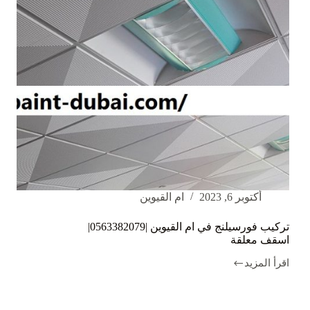
أكتوبر 6, 2023
ام القيوين
تركيب فورسيلنج في ام القيوين |0563382079|
اسقف معلقة
اقرأ المزيد
تركيب
فورسيلنج
في
ام