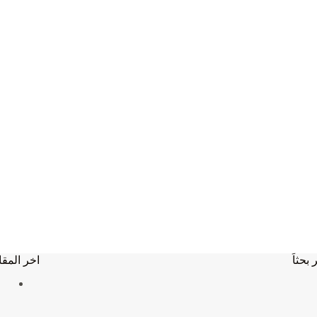
 بحثاَ
اخر المقا