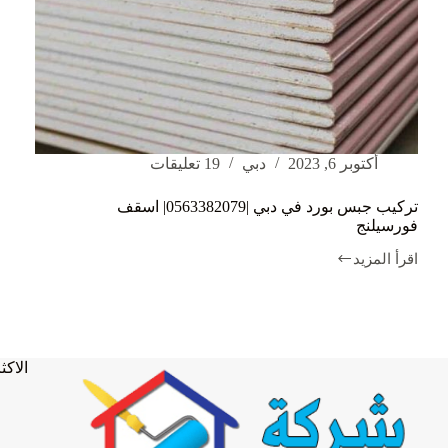
أكتوبر 6, 2023
دبي
19 تعليقات
تركيب جبس بورد في دبي |0563382079| اسقف
فورسيلنج
اقرأ المزيد
تركيب
جبس
بورد
في
دبي
|0563382079|
الاكثر
اسقف
فورسيلنج