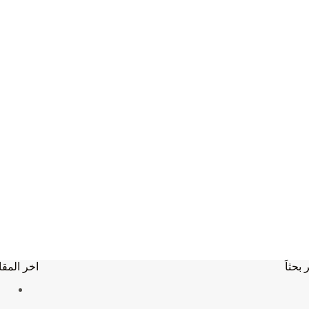
 بحثاَ
اخر المقا