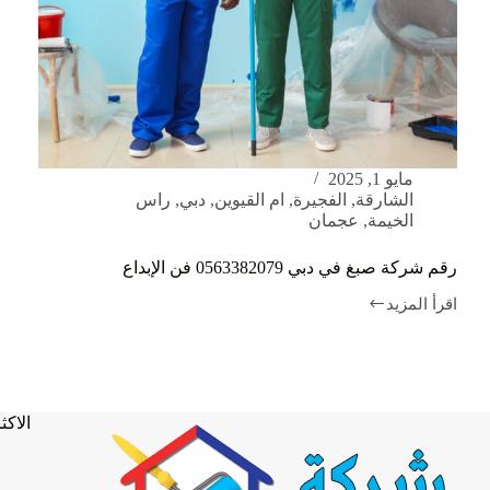
مايو 1, 2025
الشارقة
,
الفجيرة
,
ام القيوين
,
دبي
,
راس
الخيمة
,
عجمان
رقم شركة صبغ في دبي 0563382079 فن الإبداع
اقرأ المزيد
رقم
شركة
صبغ
في
دبي
0563382079
الاكثر
فن
الإبداع