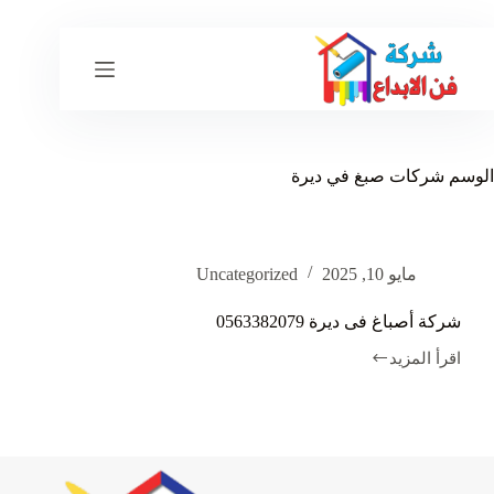
لتجاوز
لى
لمحتوى
الوسم
شركات صبغ في ديرة
مايو 10, 2025
Uncategorized
شركة أصباغ فى ديرة 0563382079
اقرأ المزيد
شركة
أصباغ
فى
ديرة
0563382079