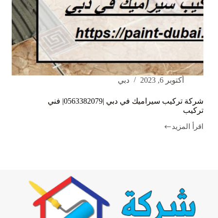
أكتوبر 6, 2023
دبي
شركة تركيب سيراميك في دبي |0563382079| فني
تركيب
اقرأ المزيد
شركة
تركيب
سيراميك
في
دبي
|0563382079|
فني
تركيب