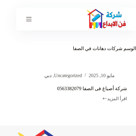
لتجاوز
لى
لمحتوى
الوسم
شركات دهانات في الصفا
مايو 10, 2025
Uncategorized
,
دبي
شركة أصباغ فى الصفا 0563382079
اقرأ المزيد
شركة
أصباغ
فى
الصفا
0563382079