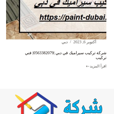
أكتوبر 6, 2023
دبي
شركة تركيب سيراميك في دبي |0563382079| فني
تركيب
اقرأ المزيد
شركة
تركيب
سيراميك
في
دبي
|0563382079|
فني
تركيب