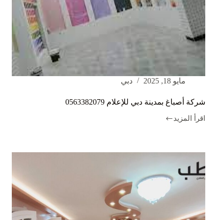
مايو 18, 2025
دبي
شركة أصباغ بمدينة دبي للإعلام 0563382079
اقرأ المزيد
شركة
أصباغ
بمدينة
دبي
للإعلام
0563382079