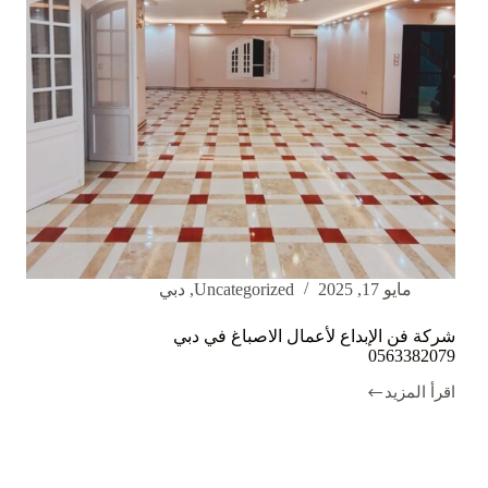
مايو 17, 2025
Uncategorized
,
دبي
شركة فن الإبداع لأعمال الاصباغ في دبي
0563382079
اقرأ المزيد
شركة
فن
الإبداع
لأعمال
الاصباغ