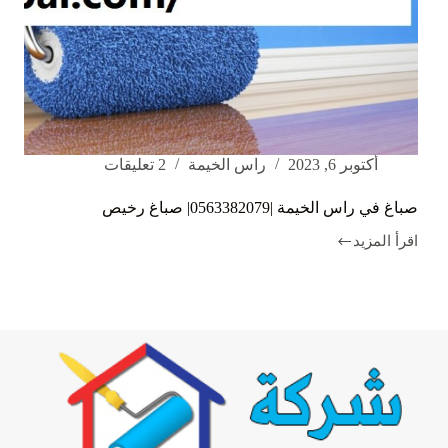
أكتوبر 6, 2023
راس الخيمة
2 تعليقات
صباغ في راس الخيمة |0563382079| صباغ رخيص
اقرأ المزيد
صباغ
في
راس
الخيمة
|0563382079|
صباغ
رخيص