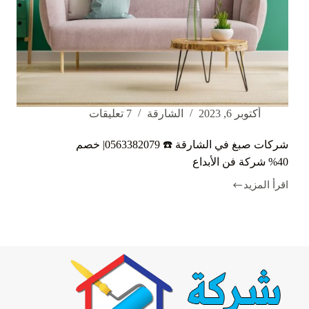
أكتوبر 6, 2023
الشارقة
7 تعليقات
شركات صبغ في الشارقة ☎️ 0563382079| خصم
40% شركة فن الأبداع
اقرأ المزيد
شركات
صبغ
في
الشارقة
☎️
0563382079|
خصم
40%
شركة
فن