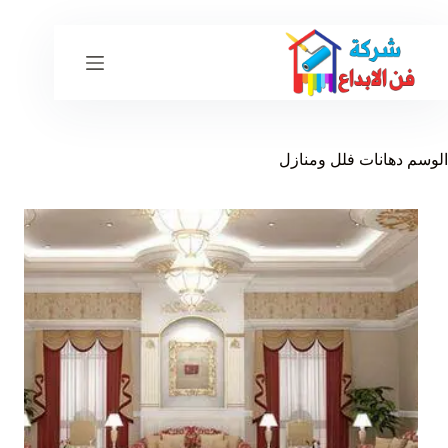
لتجاوز
لى
لمحتوى
الوسم
دهانات فلل ومنازل