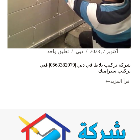
أكتوبر 7, 2023
دبي
تعليق واحد
شركة تركيب بلاط في دبي |0563382079| فني
تركيب سيراميك
اقرأ المزيد
شركة
تركيب
بلاط
في
دبي
|0563382079|
فني
تركيب
سيراميك