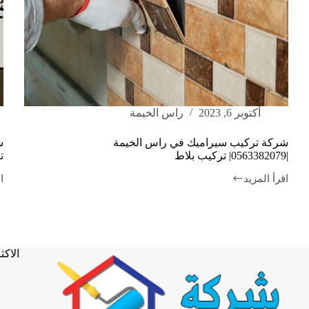
أكتوبر 6, 2023
راس الخيمة
شركة تركيب سيراميك في راس الخيمة
|0563382079| تركيب بلاط
ت
اقرأ المزيد
ا
شركة
ش
تركيب
ت
سيراميك
س
في
ف
راس
ع
الخيمة
الاكثر
|0563382079|
ت
تركيب
ب
بلاط