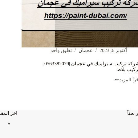
أكتوبر 6, 2023
عجمان
تعليق واحد
شركة تركيب سيراميك في عجمان |0563382079|
ركيب بلاط
قرأ المزيد
ركة
ركيب
يراميك
ي
جمان
|0563382079|
 بحثاَ
اخر المقا
ركيب
لاط