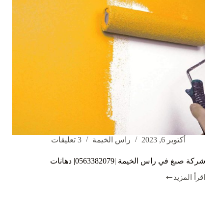
أكتوبر 6, 2023
راس الخيمة
3 تعليقات
شركة صبغ في راس الخيمة |0563382079| دهانات
اقرأ المزيد
شركة
صبغ
في
راس
الخيمة