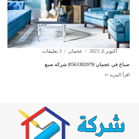
أكتوبر 6, 2023
عجمان
3 تعليقات
صباغ في عجمان |0563382079| شركة صبغ
اقرأ المزيد
صباغ
في
عجمان
|0563382079|
شركة
صبغ