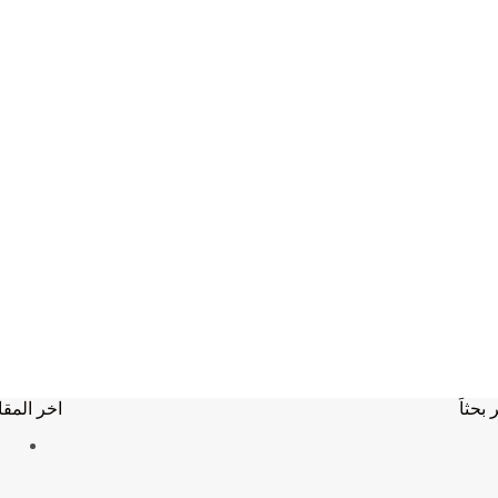
 بحثاَ
اخر المقا