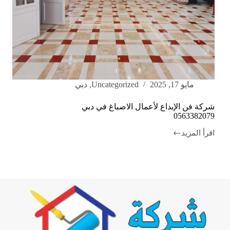
مايو 17, 2025
Uncategorized
,
دبي
شركة فن الإبداع لأعمال الاصباغ في دبي
0563382079
اقرأ المزيد
شركة
فن
الإبداع
لأعمال
الاصباغ
في
دبي
0563382079