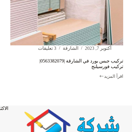
أكتوبر 7, 2023
الشارقة
3 تعليقات
تركيب جبس بورد في الشارقة |0563382079|
تركيب فورسيلنج
اقرأ المزيد
تركيب
جبس
بورد
في
الشارقة
|0563382079|
الاكثر
تركيب
فورسيلنج