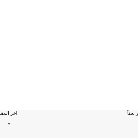
 بحثاَ
اخر المقا