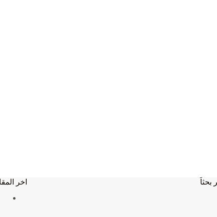
 بحثاَ
اخر المقا