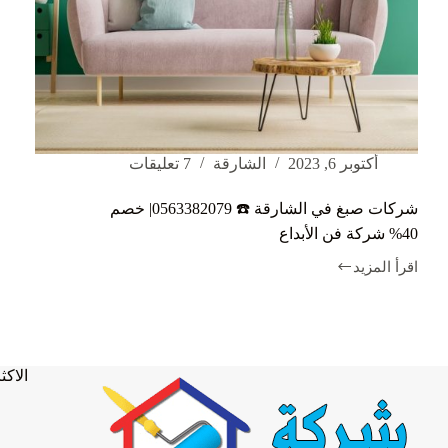
أكتوبر 6, 2023
الشارقة
7 تعليقات
شركات صبغ في الشارقة ☎️ 0563382079| خصم
40% شركة فن الأبداع
اقرأ المزيد
شركات
صبغ
في
الشارقة
☎️
0563382079|
الاكثر
خصم
40%
شركة
فن