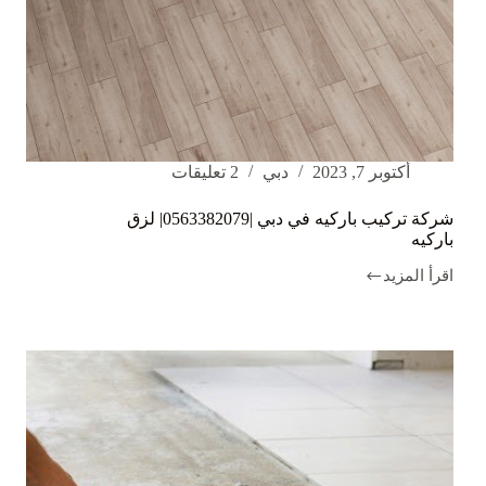
أكتوبر 7, 2023
دبي
2 تعليقات
شركة تركيب باركيه في دبي |0563382079| لزق
باركيه
اقرأ المزيد
شركة
تركيب
باركيه
في
دبي
|0563382079|
لزق
باركيه