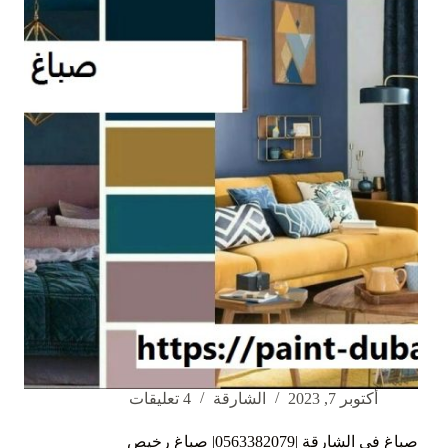
الفجيرة
|0563382079|
ارخص
الاسعار
أكتوبر 7, 2023
الشارقة
4 تعليقات
صباغ في الشارقة |0563382079| صباغ رخيص