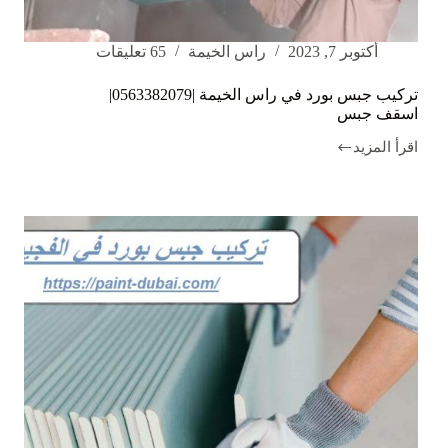
أكتوبر 7, 2023
راس الخيمة
65 تعليقات
تركيب جبس بورد في راس الخيمة |0563382079|
اسقف جبس
اقرأ المزيد
تركيب
جبس
بورد
في
راس
الخيمة
|0563382079|
اسقف
جبس