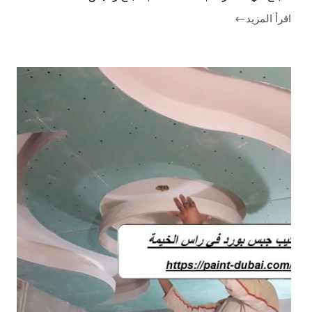
اقرأ المزيد
صباغ
في
الشارقة
|0563382079|
صباغ
رخيص