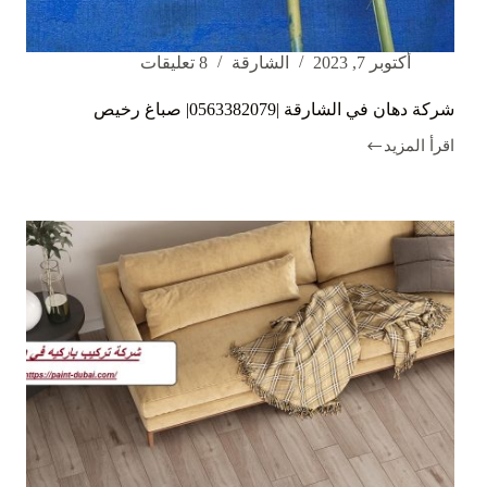
أكتوبر 7, 2023
الشارقة
8 تعليقات
شركة دهان في الشارقة |0563382079| صباغ رخيص
اقرأ المزيد
شركة
دهان
في
الشارقة
|0563382079|
صباغ
رخيص