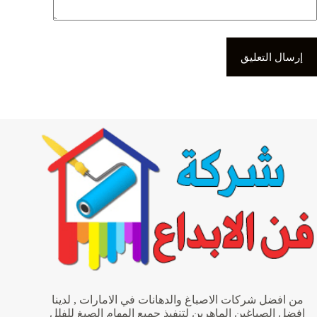
إرسال التعليق
من افضل شركات الاصباغ والدهانات في الامارات , لدينا
افضل الصباغين الماهرين لتنفيذ جميع المهام الصبغ للفلل