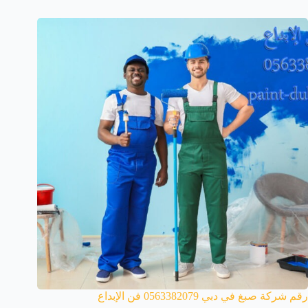
رقم شركة صبغ في دبي 0563382079 فن الإبداع