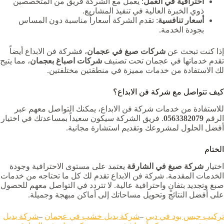
احترافية في العمل
: يعمل مع الشركة فريق من المتخصصين
ذوي الخبرة العالية في تنفيذ المشاريع.
أسعار تنافسية
: تقدم الشركة أسعاراً مناسبة دون المساس
بجودة الخدمة.
إذا كنت تبحث عن
شركات صبغ في عجمان
، فشركة فن الابداع أيضاً
تقدم خدماتها في عجمان تحت تصنيف
شركات اصباغ بعجمان
، مما يتيح
لك الاستفادة من خدمات مميزة في منطقتين مختلفتين.
كيف تتواصل مع شركة فن الابداع؟
للاستفادة من خدمات شركة فن الابداع، يمكنك التواصل معهم عبر
الرقم
0563382079
. فريق الشركة سيكون سعيداً بمساعدتك في اختيار
أفضل الحلول لمشروعك وتقديم استشارة مجانية.
الختام
اختيار
شركة صبغ في الشارقة
يعتمد على مستوى الاحترافية وجودة
الخدمات المقدمة. شركة فن الابداع تقدم لك كل ما تحتاجه من خدمات
صبغ وتجديد بتفانٍ واحترافية عالية. لا تتردد في التواصل معهم للحصول
على أفضل النتائج وتحويل مساحاتك إلى أماكن مبهجة وجميلة.
تركيب جبس بود في دبي
–
شركة بديل خشب في عجمان
–
شركة بديل