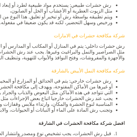
رش حشرات طبيعي: يستخدم مواد طبيعية لطرد أو إبعاد 
مثل الزيوت العطرية أو الأعشاب أو الخل أو الصابون،
ويتم تطبيقه بواسطة رش أو تبخير أو تعليق. هذا النوع من
ورخيص وسهل التحضير، لكنه قد يكون ضعيفا في مفعوله.
شركة مكافحة حشرات في الامارات
رش حشرات داخلي: يتم في المنازل أو المكاتب أو المدارس أو ال
مثل الصراصير والنمل والبراغيث وغيرها. يجب عند رش الحشرات دا
والأجهزة والمفروشات، وفتح النوافذ والأبواب للتهوية، وتنظيف ال
شركه مكافحة النمل الأبيض بالشارقة
رش حشرات خارجي: يتم في الحدائق أو المزارع أو المخيم
أو غيرها من الأماكن المفتوحة، ويهدف إلى مكافحة الحشر
التي تتواجد في هذه الأماكن مثل البعوض والذباب والجراد و
يجب عند رش الحشرات خارجيا اتباع بعض الإجراءات مثل اخ
المناسبة لنوع الحشرة والمكان، وارتداء ملابس وقفازات و
وتجنب رش المادة على الماء أو النباتات أو الحيوانات، والاب
افضل شركة مكافحة الحشرات في الشارقة
قبل رش الحشرات، يجب تشخيص نوع ومصدر وانتشار الحشرا