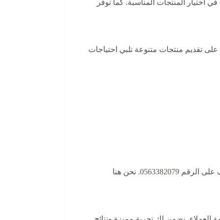
ي اختيار المنتجات المناسبة. كما توفر
 على تقديم منتجات متنوعة تلبي احتياجات
أو الاتصال بنا عبر الهاتف على الرقم 0563382079. نحن هنا
ة العملاء، نضمن لك تجربة مميزة ونتائج