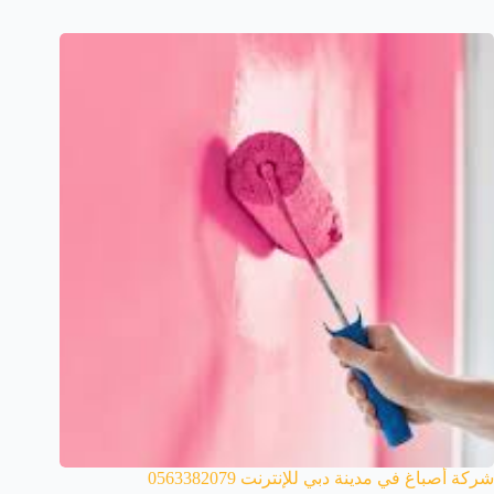
شركة أصباغ في مدينة دبي للإنترنت 0563382079