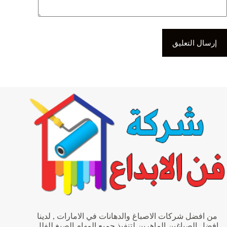
إرسال التعليق
من افضل شركات الاصباغ والدهانات في الامارات , لدينا
افضل الصباغين الماهرين لتنفيذ جميع المهام الصبغ للفلل