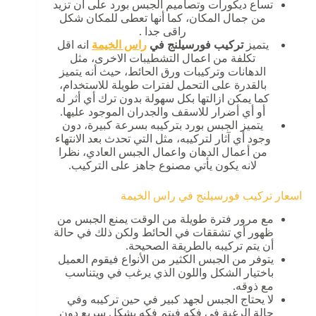
تساع ديكورات وتصاميم الجبس بورد على أن تزيد
من جمال المكان، كما أنها تعطى للمكان شكل
راقى جدا .
يتميز
تركيب فورسيلنج في
راس الخيمة
انه اقل
تكلفة من اعمال التشطيبات الاخرى، مثل
الدهانات وتركيبات ورق الحائط، حيث أنه يتميز
بالقدرة على التحمل لفترات طويلة للاستخدام،
كما يمكن ازالتها بكل سهولة بدون ترك أي أثر له
أو أي أضرار للاسقف والجدران الموجود عليها.
يتميز الجبس بورد بتركيبه بسرعة كبيرة، دون
وجود أي آثار لتركيبه، مثل التي تحدث بعد الانتهاء
من أعمال الدهان واعمال الجبس العادي، نظرا
لانه يكون يأتي مصنوع جاهز على التركيب.
اسعار تركيب فورسيلنج في راس الخيمة
مع مرور فترة طويلة من الوقت يمنع الجبس من
ظهور أي تشققات في الحائط ولكن ذلك في حالة
أن يتم تركيبه بالطريقة الصحيحة.
يتوفر من الجبس الكثير من الأنواع فيقوم العميل
باختيار الشكل واللون الذي يرغب في ويتناسب
مع ذوقه.
لا يحتاج الجبس لجهد كبير في حين تركيبه وفي
حالة الرغبة في فكه فيتم فكه بشكل سريع دون