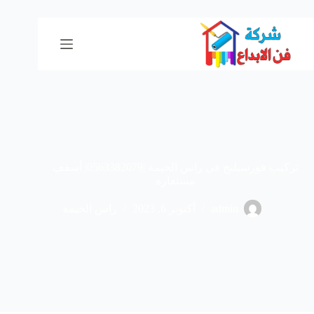
لتجاوز
لى
لمحتوى
تركيب فورسيلنج في راس الخيمة |0563382079| أسقف
مستعارة
admin
أكتوبر 6, 2023
راس الخيمة