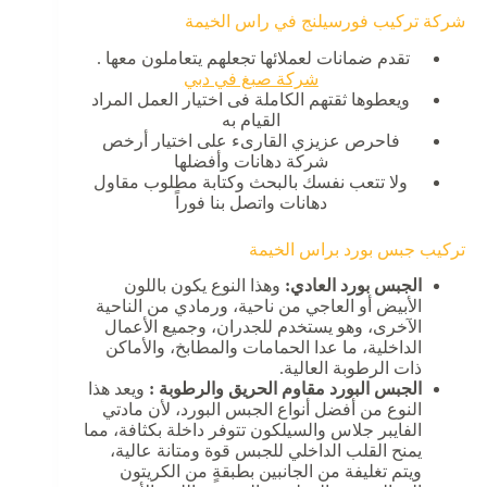
شركة تركيب فورسيلنج في راس الخيمة
تقدم ضمانات لعملائها تجعلهم يتعاملون معها .
شركة صبغ في دبي
ويعطوها ثقتهم الكاملة فى اختيار العمل المراد
القيام به
فاحرص عزيزي القارىء على اختيار أرخص
شركة دهانات وأفضلها
ولا تتعب نفسك بالبحث وكتابة مطلوب مقاول
دهانات واتصل بنا فوراً
تركيب جبس بورد براس الخيمة
الجبس بورد العادي
:
وهذا النوع يكون باللون
الأبيض أو العاجي من ناحية، ورمادي من الناحية
الآخرى، وهو يستخدم للجدران، وجميع الأعمال
الداخلية، ما عدا الحمامات والمطابخ، والأماكن
ذات الرطوبة العالية.
الجبس البورد مقاوم الحريق والرطوبة :
ويعد هذا
النوع من أفضل أنواع الجبس البورد، لأن مادتي
الفايبر جلاس والسيلكون تتوفر داخلة بكثافة، مما
يمنح القلب الداخلي للجبس قوة ومتانة عالية،
ويتم تغليفة من الجانبين بطبقةٍ من الكريتون