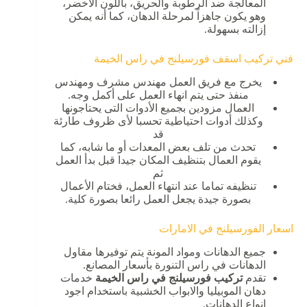
المعالجة ضد الرطوبة والحريق، باللون الأخضر،
وهو يكون جاهزاً لمرحلة الدهان، كما أنه يمكن
إزالته بسهولة.
فني تركيب اسقف فورسيلنج في راس الخيمة
يخرج مع فريق العمل مهندس مشرف ومهندس
منفذ حتى يتم انهاء العمل على أكمل وجه.
العمال مزودين بجميع الأدوات التى يحتاجونها
وكذلك أدوات احتياطية تحسبا لأى ظروف طارئة
قد
تحدث من تلف بعض المعدات أو ما شابه، كما
يقوم العمال بتنظيف المكان جيدا قبل بدأ العمل
ثم
تنظيفه تماما عند انتهاء العمل، فختام الأعمال
بصورة جيدة يجعل العمل رائعا بصورة كلية.
اسعار الفورسيلنج في الامارات
جميع الدهانات ومواد المونة يتم توفيرها مقاول
الدهانات في راس التنورة بأسعار المصانع.
تقدم
تركيب فورسيلنج في راس الخيمة
خدمات
دهان الموبيليا والابواب الخشبية باستخدام اجود
انواع الدهانات.